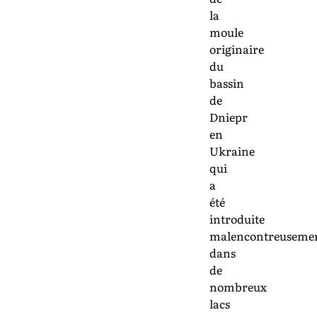
la
moule
originaire
du
bassin
de
Dniepr
en
Ukraine
qui
a
été
introduite
malencontreuseme
dans
de
nombreux
lacs