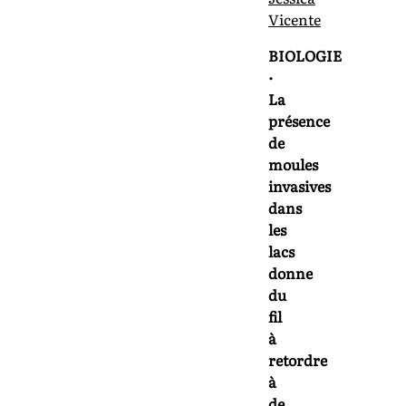
Vicente
BIOLOGIE
·
La
présence
de
moules
invasives
dans
les
lacs
donne
du
fil
à
retordre
à
de