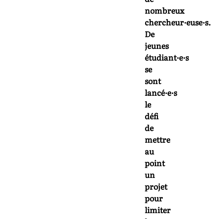
nombreux
chercheur·euse·s.
De
jeunes
étudiant·e·s
se
sont
lancé·e
·
s
le
défi
de
mettre
au
point
un
projet
pour
limiter