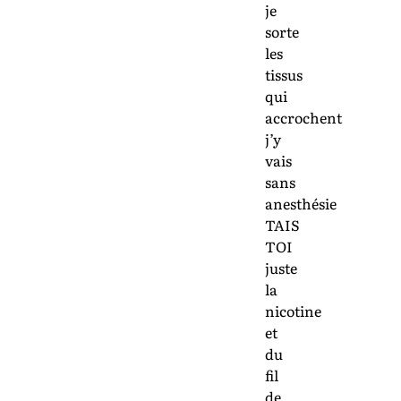
je
sorte
les
tissus
qui
accrochent
j’y
vais
sans
anesthésie
TAIS
TOI
juste
la
nicotine
et
du
fil
de