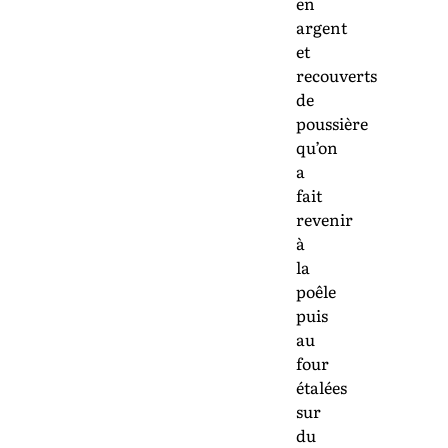
en
argent
et
recouverts
de
poussière
qu’on
a
fait
revenir
à
la
poêle
puis
au
four
étalées
sur
du