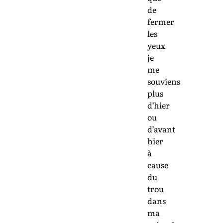
de
fermer
les
yeux
je
me
souviens
plus
d’hier
ou
d’avant
hier
à
cause
du
trou
dans
ma