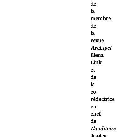
de
la
membre
de
la
revue
Archipel
Elena
Link
et
de
la
co-
rédactrice
en
chef
de
L’auditoire
Jessica