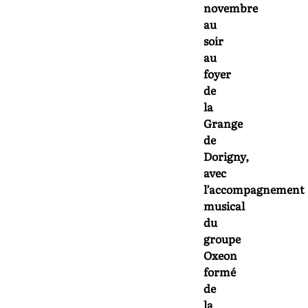
novembre
au
soir
au
foyer
de
la
Grange
de
Dorigny,
avec
l’accompagnement
musical
du
groupe
Oxeon
formé
de
la