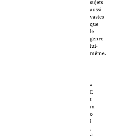
sujets
aussi
vastes
que
le
genre
lui-
même.
«
E
t
m
o
i
,
d