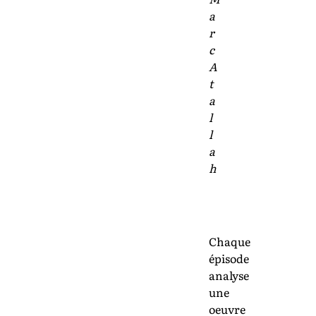
a
r
c
A
t
a
l
l
a
h
Chaque
épisode
analyse
une
oeuvre