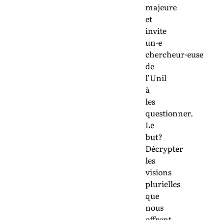
majeure
et
invite
un·e
chercheur·euse
de
l’Unil
à
les
questionner.
Le
but?
Décrypter
les
visions
plurielles
que
nous
offrent