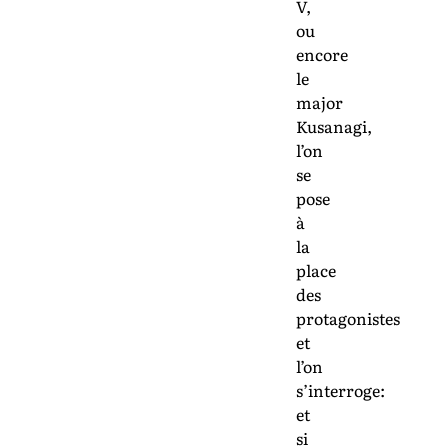
V,
ou
encore
le
major
Kusanagi,
l’on
se
pose
à
la
place
des
protagonistes
et
l’on
s’interroge:
et
si