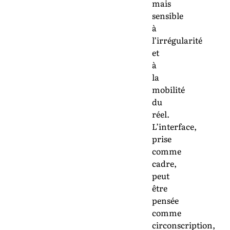
mais
sensible
à
l’irrégularité
et
à
la
mobilité
du
réel.
L’interface,
prise
comme
cadre,
peut
être
pensée
comme
circonscription,