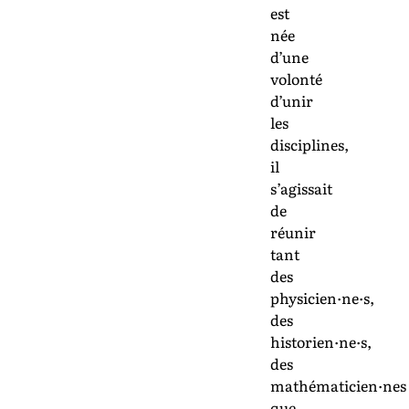
est
née
d’une
volonté
d’unir
les
disciplines,
il
s’agissait
de
réunir
tant
des
physicien·ne·s,
des
historien·ne·s,
des
mathématicien·nes
que