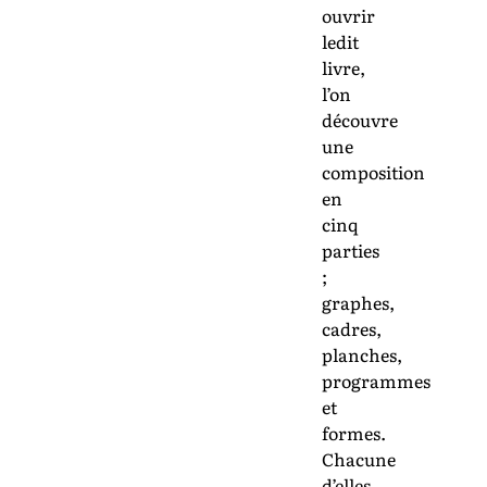
ouvrir
ledit
livre,
l’on
découvre
une
composition
en
cinq
parties
;
graphes,
cadres,
planches,
programmes
et
formes.
Chacune
d’elles