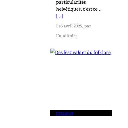
particularités
helvétiques, c’est ce…
[…]
Le
6 avril 2025
, par
L’auditoire
DOSSIER