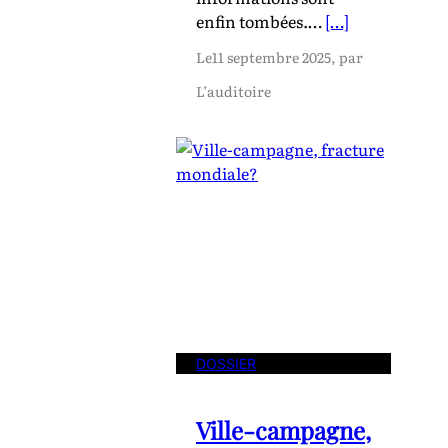
enfin tombées.…
[…]
Le
11 septembre 2025
, par
L’auditoire
DOSSIER
Ville-campagne,