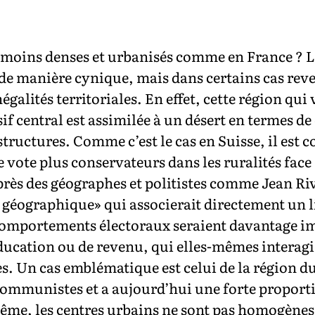
es moins denses et urbanisés comme en France ? 
r de manière cynique, mais dans certains cas rev
galités territoriales. En effet, cette région qu
if central est assimilée à un désert en termes de 
tructures. Comme c’est le cas en Suisse, il est
ote plus conservateurs dans les ruralités face à
’après des géographes et politistes comme Jean Riv
ographique» qui associerait directement un lie
 comportements électoraux seraient davantage im
ducation ou de revenu, qui elles-mêmes interagi
es. Un cas emblématique est celui de la région d
communistes et a aujourd’hui une forte proporti
, les centres urbains ne sont pas homogènes et 