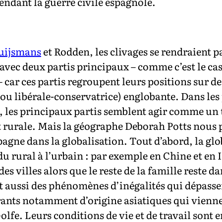
endant la guerre civile espagnole.
uijsmans
et Rodden, les clivages se rendraient p
avec deux partis principaux – comme c’est le ca
car ces partis regroupent leurs positions sur 
ou libérale-conservatrice) englobante. Dans les
, les principaux partis semblent agir comme un 
 rurale. Mais la géographe Deborah Potts nous p
pagne dans la globalisation. Tout d’abord, la gl
du rural à l’urbain : par exemple en Chine et e
des villes alors que le reste de la famille reste d
t aussi des phénomènes d’inégalités qui dépassen
rants notamment d’origine asiatiques qui vienne
lfe. Leurs conditions de vie et de travail sont e