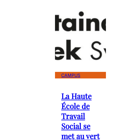
CAMPUS
La Haute
École de
Travail
Social se
met au vert