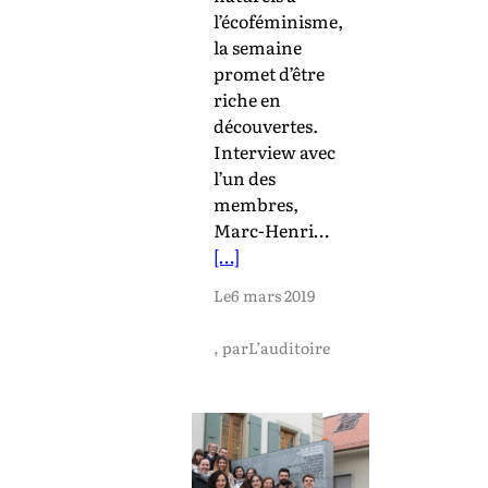
l’écoféminisme,
la semaine
promet d’être
riche en
découvertes.
Interview avec
l’un des
membres,
Marc-Henri…
[…]
Le
6 mars 2019
, par
L’auditoire