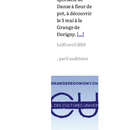
Danse à fleur de
pot, à découvrir
le 3 mai à la
Grange de
Dorigny.
[…]
Le
30 avril 2019
, par
L’auditoire