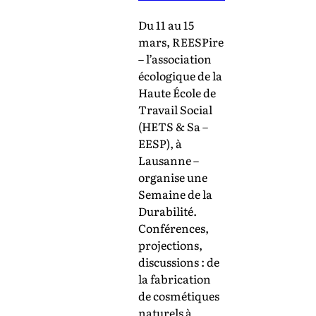
Du 11 au 15
mars, REESPire
– l’association
écologique de la
Haute École de
Travail Social
(HETS & Sa –
EESP), à
Lausanne –
organise une
Semaine de la
Durabilité.
Conférences,
projections,
discussions : de
la fabrication
de cosmétiques
naturels à