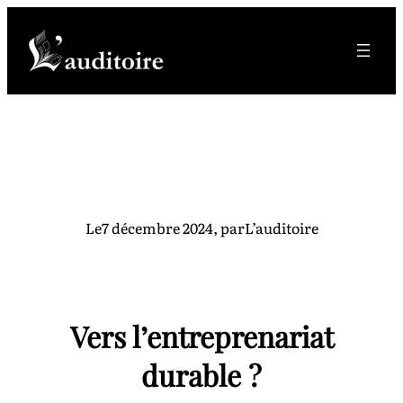
Aller
au
contenu
Le
7 décembre 2024
, par
L’auditoire
Vers l’entreprenariat
durable ?