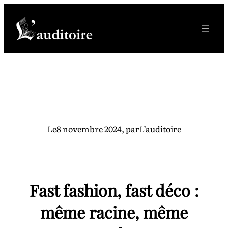
Aller
au
contenu
Le
8 novembre 2024
, par
L’auditoire
Fast fashion, fast déco :
même racine, même