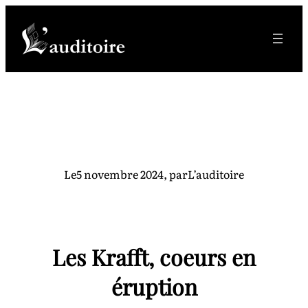
Aller
au
contenu
Le
5 novembre 2024
, par
L’auditoire
Les Krafft, coeurs en
éruption