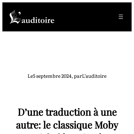
Aller
au
contenu
Le
5 septembre 2024
, par
L’auditoire
D’une traduction à une
autre: le classique Moby