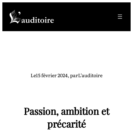
Aller
au
contenu
Le
15 février 2024
, par
L’auditoire
Passion, ambition et
précarité