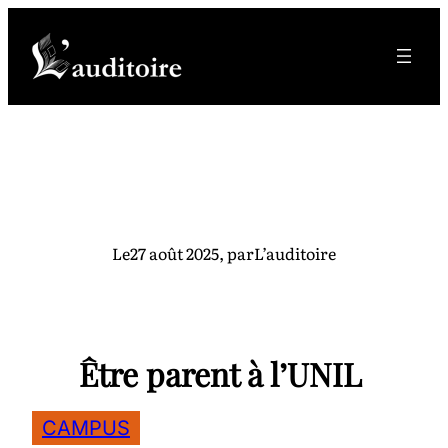
Aller
au
contenu
Le
27 août 2025
, par
L’auditoire
Être parent à l’UNIL
CAMPUS