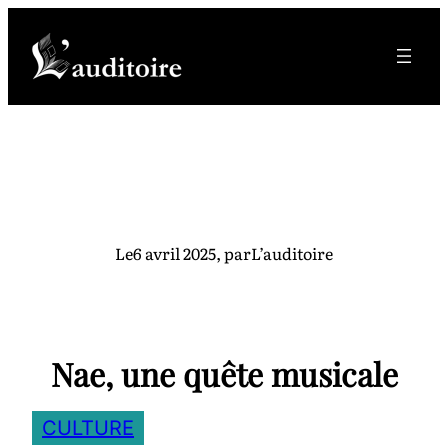
Aller
au
contenu
Le
6 avril 2025
, par
L’auditoire
Nae, une quête musicale
CULTURE