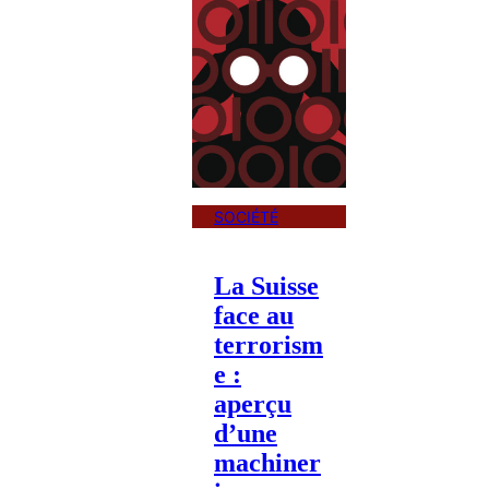
SOCIÉTÉ
La Suisse
face au
terrorism
e :
aperçu
d’une
machiner