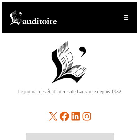
Le journal des étudiant·e·s de Lausanne depuis 1982.
X
Facebook
LinkedIn
Instagram