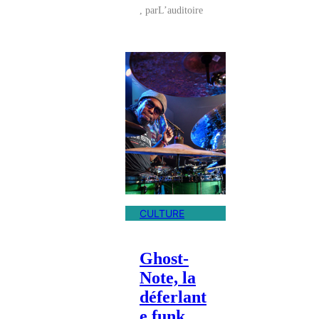
, par
L’auditoire
CULTURE
Ghost-
Note, la
déferlant
e funk