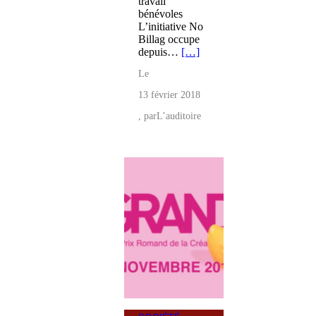
travail
bénévoles
L’initiative No
Billag occupe
depuis…
[…]
Le
13 février 2018
, par
L’auditoire