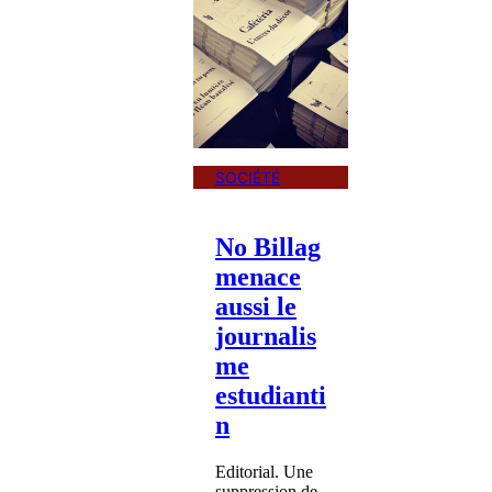
SOCIÉTÉ
No Billag
menace
aussi le
journalis
me
estudianti
n
Editorial. Une
suppression de