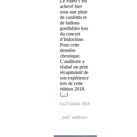
Le Paléo s’est
achevé hier
sous une pluie
de confettis et
de ballons
gonflables lors
du concert
d’Indochine.
Pour cette
dernière
chronique,
L’auditoire a
réalisé un petit
récapitulatif de
son expérience
lors de cette
édition 2018.
[…]
Le
23 juillet 2018
, par
L’auditoire