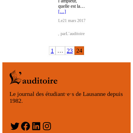
l’ampleur,
quelle est la…
[…]
Le
21 mars 2017
, par
L’auditoire
1
…
23
24
Le journal des étudiant·e·s de Lausanne depuis
1982.
Twitter
Facebook
LinkedIn
Instagram