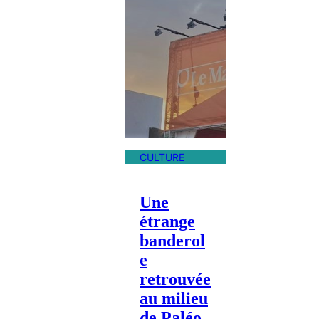
CULTURE
Une
étrange
banderol
e
retrouvée
au milieu
de Paléo