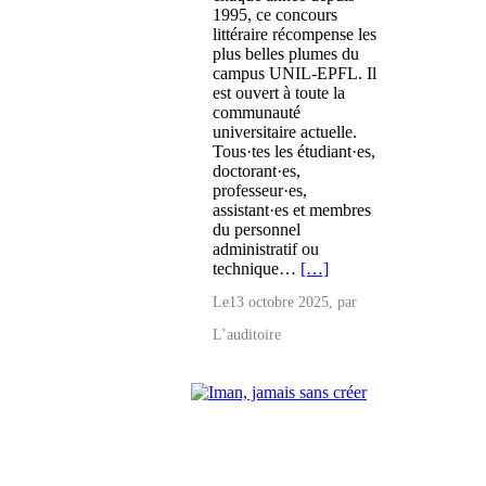
1995, ce concours
littéraire récompense les
plus belles plumes du
campus UNIL-EPFL. Il
est ouvert à toute la
communauté
universitaire actuelle.
Tous·tes les étudiant·es,
doctorant·es,
professeur·es,
assistant·es et membres
du personnel
administratif ou
technique…
[…]
Le
13 octobre 2025
, par
L’auditoire