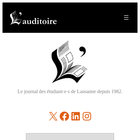
Le journal des étudiant·e·s de Lausanne depuis 1982.
X
Facebook
LinkedIn
Instagram