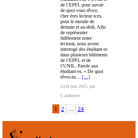
de l’EPFL pour savoir
de quoi vous rêvez,
cher·ères lecteur·ices,
pour le monde de
demain et au-delà. Afin
de représenter
fidèlement notre
lectorat, nous avons
interrogé des étudiant·es
dans plusieurs bâtiments
de l’EPFL et de
l’UNIL. Parole aux
étudiant·es. « De quoi
rêves-tu…
[…]
Le
24 juin 2025
, par
L’auditoire
1
2
…
24