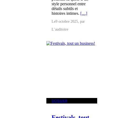
style personnel entre
détails subtils et
histoires intimes.
[…]
Le
9 octobre 2025
, par
L’auditoire
DOSSIER
Festivals, tout