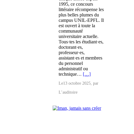
1995, ce concours
littéraire récompense les
plus belles plumes du
campus UNIL-EPFL. Il
est ouvert à toute la
communauté
universitaire actuelle.
Tous·tes les étudiant·es,
doctorant·es,
professeur·es,
assistant·es et membres
du personnel
administratif ou
technique…
[…]
Le
13 octobre 2025
, par
L’auditoire