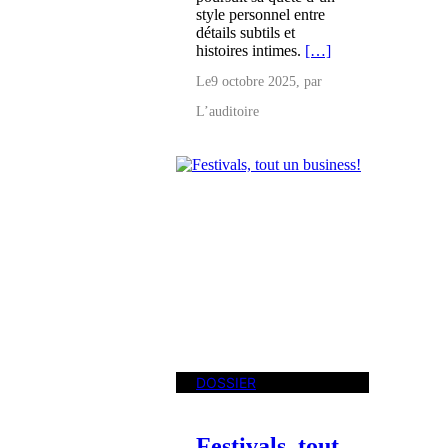
style personnel entre
détails subtils et
histoires intimes.
[…]
Le
9 octobre 2025
, par
L’auditoire
DOSSIER
Festivals, tout