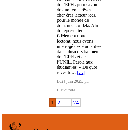
de l’EPFL pour savoir
de quoi vous rêvez,
cher·ères lecteur·ices,
pour le monde de
demain et au-delà. Afin
de représenter
fidèlement notre
lectorat, nous avons
interrogé des étudiant·es
dans plusieurs bâtiments
de l’EPFL et de
l’UNIL. Parole aux
étudiant·es. « De quoi
rêves-tu…
[…]
Le
24 juin 2025
, par
L’auditoire
1
2
…
24